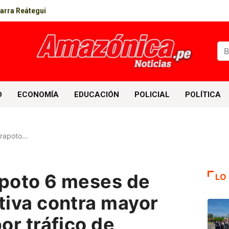
parra Reátegui
D
ECONOMÍA
EDUCACIÓN
POLICIAL
POLÍTICA
arapoto…
apoto 6 meses de
LO
tiva contra mayor
or tráfico de