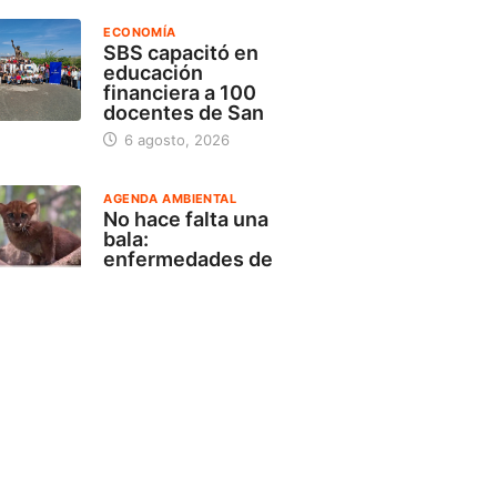
ECONOMÍA
SBS capacitó en
educación
financiera a 100
docentes de San
6 agosto, 2026
AGENDA AMBIENTAL
No hace falta una
bala:
enfermedades de
animales
domésticos
amenazan
5 agosto, 2026
ACTUALIDAD
OSIPTEL: usuarios
pueden suspender
temporalmente su
servicio de