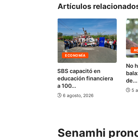
Artículos relacionado
A
CTUALIDAD
ECONOMÍA
No h
PTEL: usuarios
SBS capacitó en
bala
den suspender
educación financiera
de...
poralmente su
a 100...
icio...
5 a
6 agosto, 2026
julio, 2026
Senamhi pronos