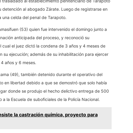
 trasladado al establecimiento penitenciario de Tarapoto
 detención al abogado Zárate. Luego de registrarse en
a una celda del penal de Tarapoto.
asifuen (53) quien fue intervenido el domingo junto a
inación anticipada del proceso, y reconoció su
el cual el juez dictó la condena de 3 años y 4 meses de
n su ejecución; además de su inhabilitación para ejercer
e 4 años y 6 meses.
ama (49), también detenido durante el operativo del
to en libertad debido a que se demostró que solo había
ugar donde se produjo el hecho delictivo entrega de 500
 a la Escuela de suboficiales de la Policía Nacional.
siste la castración química, proyecto para