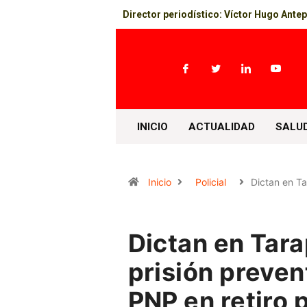
Director periodístico: Víctor Hugo Ante
INICIO
ACTUALIDAD
SALU
Inicio
Policial
Dictan en T
Dictan en Tar
prisión preven
PNP en retiro p