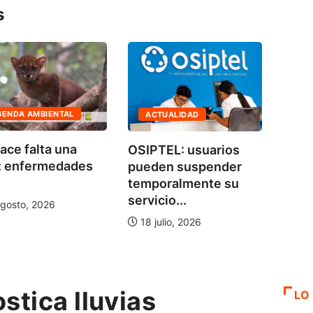
s
GENDA AMBIENTAL
ACTUALIDAD
EC
ace falta una
OSIPTEL: usuarios
SBS 
: enfermedades
pueden suspender
educ
temporalmente su
a 100
servicio...
gosto, 2026
6 a
18 julio, 2026
tica lluvias
LO