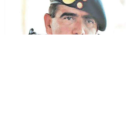
Facebook
Twitter
Email
Link
Hace 22 años los militares peruanos dieron un ejemplo de
valentía y coraje al rescatar con vida a 71 de 72 rehenes que
fueron retenidos durante 126 días en la residencia del