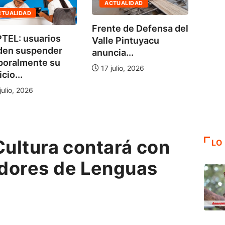
ACTUALIDAD
AGE
TUALIDAD
Frente de Defensa del
No ha
EL: usuarios
Valle Pintuyacu
bala:
en suspender
anuncia...
de...
oralmente su
17 julio, 2026
io...
5 ag
lio, 2026
Cultura contará con
LO
dores de Lenguas