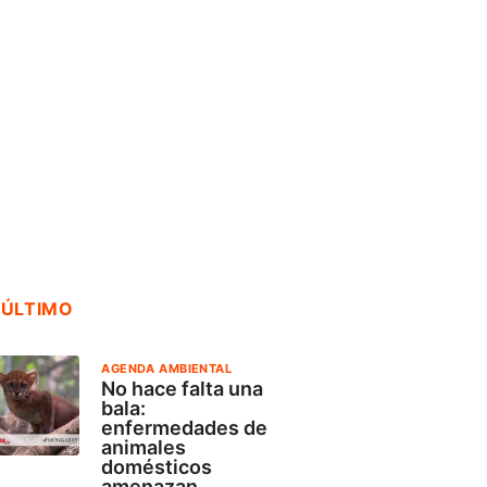
ACT
NDA AMBIENTAL
ACTUALIDAD
Frent
ce falta una
OSIPTEL: usuarios
Valle 
 enfermedades
pueden suspender
anunci
temporalmente su
17 jul
servicio...
osto, 2026
18 julio, 2026
 ÚLTIMO
AGENDA AMBIENTAL
No hace falta una
bala:
enfermedades de
animales
domésticos
amenazan