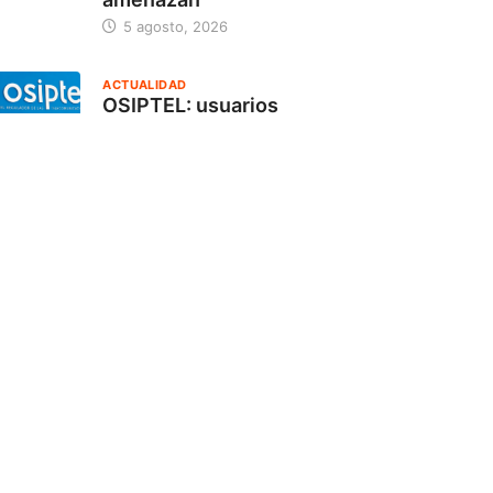
5 agosto, 2026
ACTUALIDAD
OSIPTEL: usuarios
pueden suspender
temporalmente su
servicio de
telecomunicaciones
sin
18 julio, 2026
ACTUALIDAD
Frente de Defensa
del Valle Pintuyacu
anuncia paro
indefinido por
17 julio, 2026
POLÍTICA
Asháninkas del