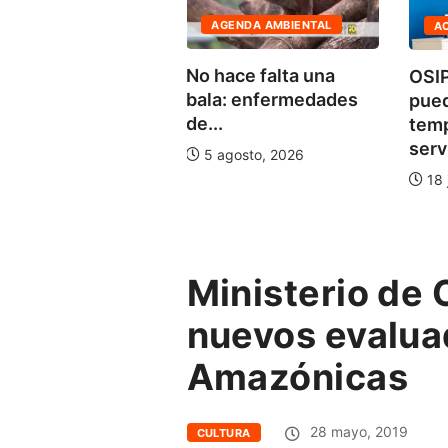
TUALIDAD
AGENDA AMBIENTAL
AC
te de Defensa del
No hace falta una
OSIPT
e Pintuyacu
bala: enfermedades
pued
ia...
de...
temp
ulio, 2026
servic
5 agosto, 2026
18 ju
Ministerio de 
nuevos evalua
Amazónicas
28 mayo, 2019
CULTURA