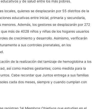
s educativos y de salud entre los más pobres.
s locales, quienes se desplazarán por 55 distritos de la
uciones educativas entre inicial, primaria y secundaria,
 los menores. Además, los gestores se desplazarán por 272
r que más de 4028 niños y niñas de los hogares usuarios
oles de crecimiento y desarrollo. Asimismo, verificarán
unamente a sus controles prenatales, en los
ad.
icación de la realización del tamizaje de hemoglobina a los
dad, así como madres gestantes; como medida para la
Juntos. Cabe recordar que Juntos entrega a sus familias
0 soles cada dos meses, siempre y cuando cumplan con
 se registran 34 Miembros Objetivos que estudian en el