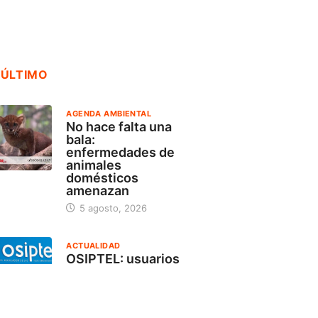
18 julio, 2026
 ÚLTIMO
AGENDA AMBIENTAL
No hace falta una
bala:
enfermedades de
animales
domésticos
amenazan
5 agosto, 2026
ACTUALIDAD
OSIPTEL: usuarios
pueden suspender
temporalmente su
servicio de
telecomunicaciones