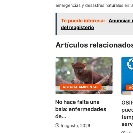
emergencias y desastres naturales en la
Te puede interesar:
Anuncian 
del magisterio
Artículos relacionado
CTUALIDAD
AGENDA AMBIENTAL
A
nte de Defensa del
No hace falta una
OSIP
e Pintuyacu
bala: enfermedades
pue
cia...
de...
tem
julio, 2026
servi
5 agosto, 2026