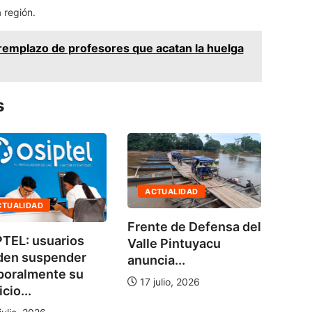
 región.
remplazo de profesores que acatan la huelga
s
ACTUALIDAD
AG
CTUALIDAD
Frente de Defensa del
No h
TEL: usuarios
Valle Pintuyacu
bala
den suspender
anuncia...
de...
poralmente su
17 julio, 2026
cio...
5 a