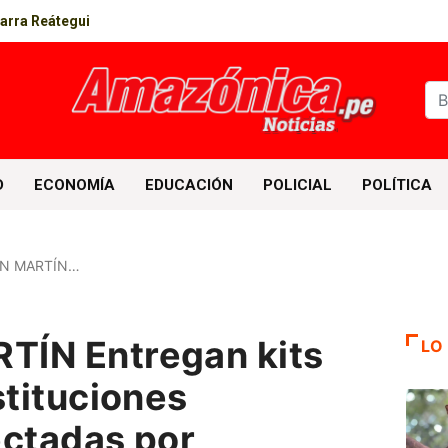
parra Reátegui
D
ECONOMÍA
EDUCACIÓN
POLICIAL
POLÍTICA
AN MARTÍN…
TÍN Entregan kits
LO
stituciones
ectadas por