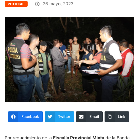
26 mayo, 2023
POLICIAL
Facebook
Twitter
Email
Link
Por requerimiento de la
Fiscalía Provincial Mixta
de la Banda