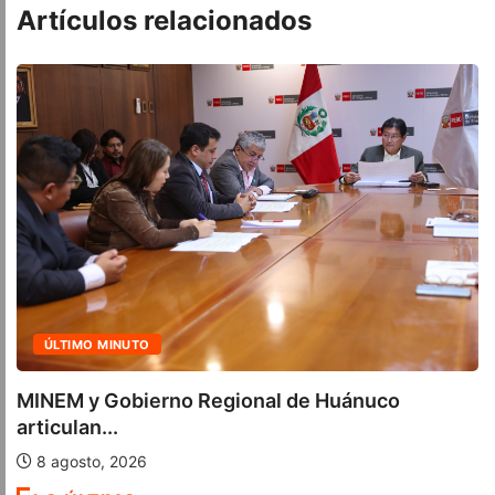
Artículos relacionados
MINUTO
ACTUALI
Gobierno Regional de Huánuco
Cuatro in
..
calificació
 2026
7 agosto,