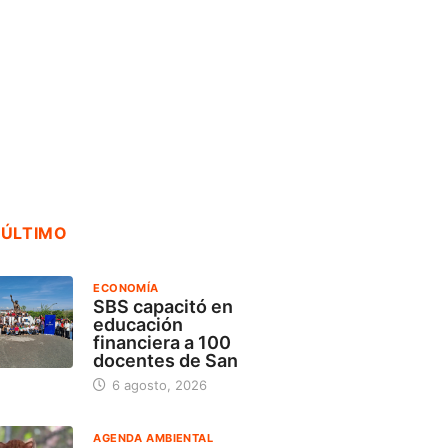
No hace falta una
OSIP
capacitó en
bala: enfermedades
pued
ación financiera
de...
temp
...
servic
5 agosto, 2026
gosto, 2026
18 j
 ÚLTIMO
ECONOMÍA
SBS capacitó en
educación
financiera a 100
docentes de San
6 agosto, 2026
AGENDA AMBIENTAL