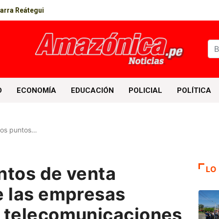
parra Reátegui
D
ECONOMÍA
EDUCACIÓN
POLICIAL
POLÍTICA
los puntos…
ntos de venta
LO
e las empresas
 telecomunicaciones