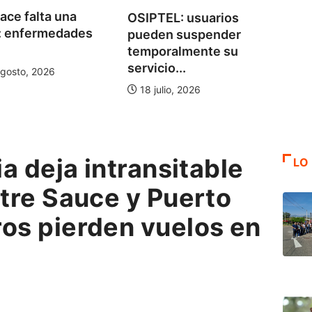
ace falta una
OSIPTEL: usuarios
SBS 
: enfermedades
pueden suspender
educ
temporalmente su
a 100
servicio...
gosto, 2026
6 a
18 julio, 2026
ia deja intransitable
LO
ntre Sauce y Puerto
ros pierden vuelos en