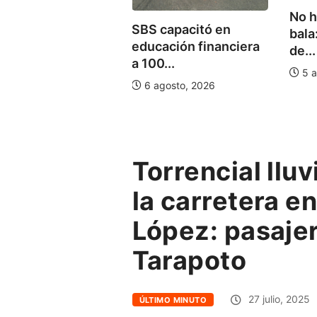
No h
PTEL: usuarios
SBS capacitó en
bala
den suspender
educación financiera
de...
poralmente su
a 100...
icio...
5 a
6 agosto, 2026
julio, 2026
Torrencial lluv
la carretera e
López: pasaje
Tarapoto
27 julio, 2025
ÚLTIMO MINUTO