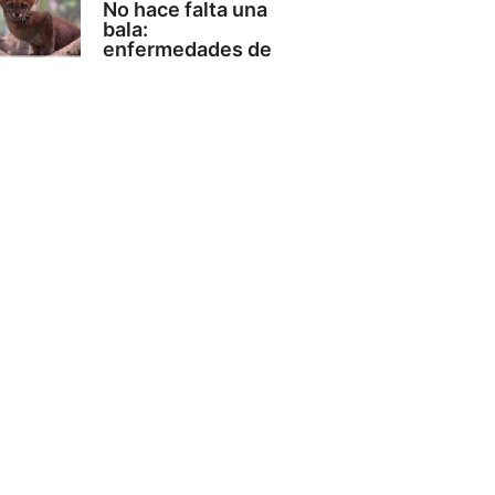
No hace falta una
bala:
enfermedades de
animales
domésticos
amenazan
5 agosto, 2026
ACTUALIDAD
OSIPTEL: usuarios
pueden suspender
temporalmente su
servicio de
telecomunicaciones
sin
18 julio, 2026
ACTUALIDAD
Frente de Defensa
del Valle Pintuyacu
anuncia paro
indefinido por