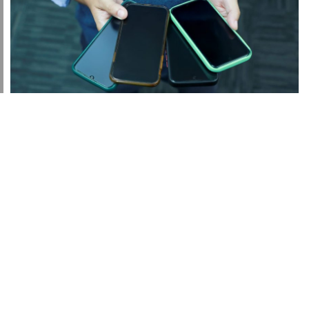
Facebook
Twitter
Email
Link
En agosto se bloqueará nuevo grupo de celulares no
registrados en la lista blanca del Renteseg y con historial
negativo. ¿Cuántos serán?
Se bloquearán alrededor de 390 000 celulares durante este