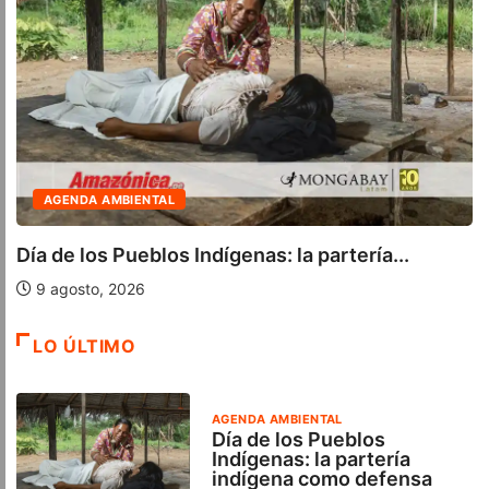
ENDA AMBIENTAL
ÚL
e los Pueblos Indígenas: la partería...
MINE
articu
osto, 2026
8 ag
LO ÚLTIMO
AGENDA AMBIENTAL
Día de los Pueblos
Indígenas: la partería
indígena como defensa