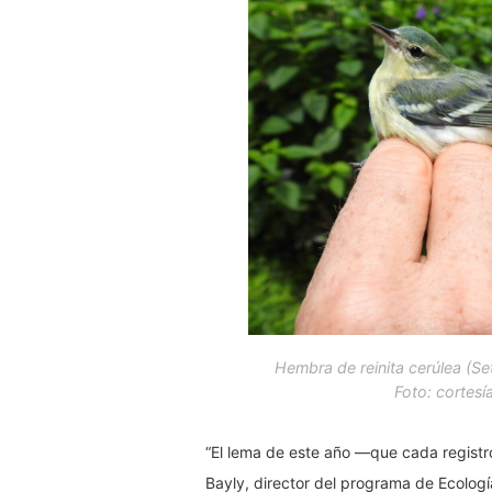
Hembra de reinita cerúlea (
Se
Foto: cortesí
“El lema de este año —que cada registr
Bayly, director del programa de Ecolog