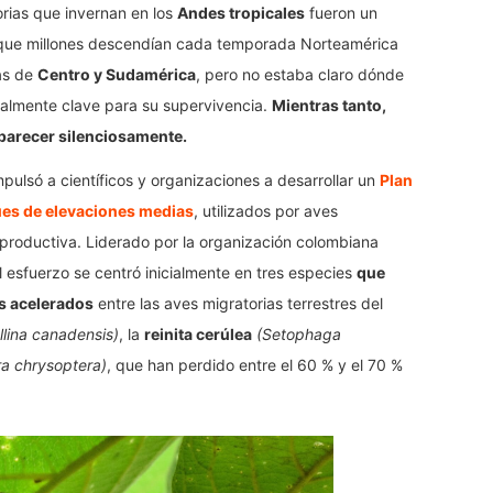
rias que invernan en los
Andes tropicales
fueron un
 que millones descendían cada temporada Norteamérica
as de
Centro y Sudamérica
, pero no estaba claro dónde
ealmente clave para su supervivencia.
Mientras tanto,
arecer silenciosamente.
pulsó a científicos y organizaciones a desarrollar un
Plan
ues de elevaciones medias
, utilizados por aves
productiva. Liderado por la organización colombiana
el esfuerzo se centró inicialmente en tres especies
que
s acelerados
entre las aves migratorias terrestres del
llina canadensis)
, la
reinita cerúlea
(Setophaga
ra chrysoptera)
, que han perdido entre el 60 % y el 70 %