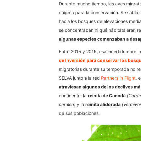
Durante mucho tiempo, las aves migrato
enigma para la conservación. Se sabía
hacia los bosques de elevaciones medi
se concentraban ni qué hábitats eran r
algunas especies comenzaban a desap
Entre 2015 y 2016, esa incertidumbre im
de Inversión para conservar los bosq
migratorias durante su temporada no re
SELVA junto a la red
Partners in Flight
, 
atraviesan algunos de los declives má
continente: la
reinita de Canadá
(Carde
cerulea)
y la
reinita alidorada
(Vermivo
de sus poblaciones.