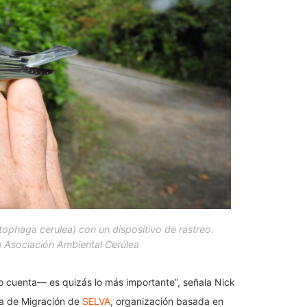
tophaga cerulea
) con un dispositivo de rastreo.
a Asociación Ambiental Cerúlea
o cuenta— es quizás lo más importante”, señala Nick
ía de Migración de
SELVA
, organización basada en