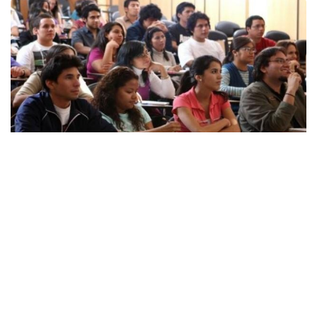
Facebook
Twitter
Email
Link
La Australian Technology Network ofrece un mínimo de
10 becaspara realizar investigaciones de doctorado en una de
sus cinco universidades en Australia.