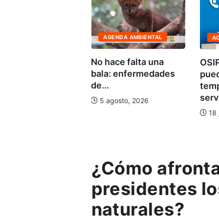
AGENDA AMBIENTAL
ACTUALIDAD
el
No hace falta una
OSIPTEL: usuarios
bala: enfermedades
pueden suspender
de...
temporalmente su
servicio...
5 agosto, 2026
18 julio, 2026
¿Cómo afrontar
presidentes l
naturales?