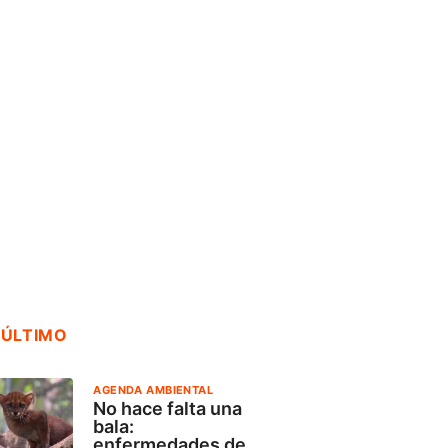
ACTUALIDAD
ACTUALIDAD
Frente de Defensa de
OSIPTEL: usuarios
Valle Pintuyacu
pueden suspender
anuncia...
temporalmente su
17 julio, 2026
servicio...
18 julio, 2026
 ÚLTIMO
AGENDA AMBIENTAL
No hace falta una
bala:
enfermedades de