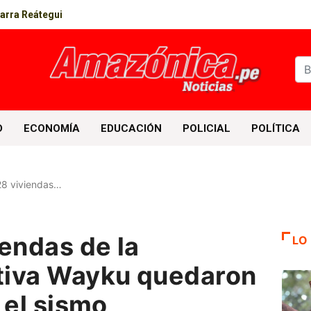
parra Reátegui
D
ECONOMÍA
EDUCACIÓN
POLICIAL
POLÍTICA
28 viviendas…
endas de la
LO
tiva Wayku quedaron
 el sismo