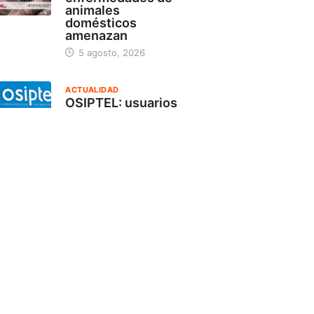
animales
domésticos
amenazan
5 agosto, 2026
ACTUALIDAD
OSIPTEL: usuarios
pueden suspender
temporalmente su
servicio de
telecomunicaciones
sin
18 julio, 2026
ACTUALIDAD
Frente de Defensa
del Valle Pintuyacu
anuncia paro
indefinido por
17 julio, 2026