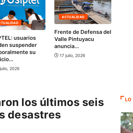
ACTUALIDAD
AGENDA AMBIENTAL
Frente de Defensa del
No hace falta una
Valle Pintuyacu
bala: enfermedades
anuncia...
de...
17 julio, 2026
5 agosto, 2026
on los últimos seis
LO
os desastres