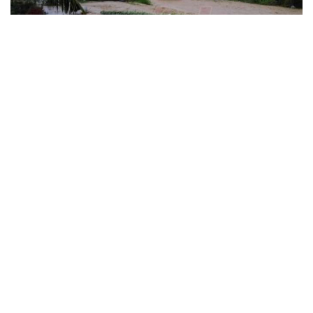
Facebook
Twitter
Email
Link
Una lluvia intensa de más de 6 horas cayó en la ciudad de
Tarapoto y en varias provincias de la región San Martín. El
sector Santa Barbara del distrito de la Banda de Shilcayo fue
uno de los más afectados, el desborde una cuneta inundó
varias calles, haciendo intransitable la zona.
Las personas que se dirigían a su centro de labores se
quedaron varadas ya que no podían cruzar de un extremo a