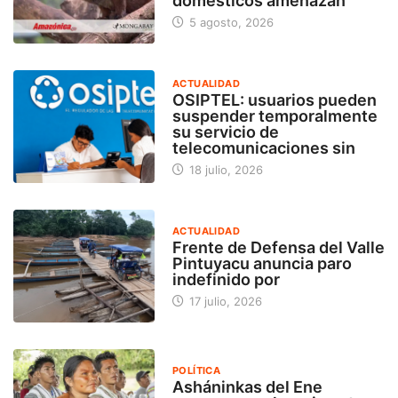
domésticos amenazan
5 agosto, 2026
ACTUALIDAD
OSIPTEL: usuarios pueden
suspender temporalmente
su servicio de
telecomunicaciones sin
18 julio, 2026
ACTUALIDAD
Frente de Defensa del Valle
Pintuyacu anuncia paro
indefinido por
17 julio, 2026
POLÍTICA
Asháninkas del Ene