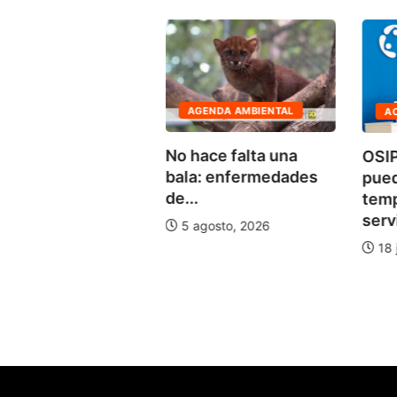
AGENDA AMBIENTAL
A
CONOMÍA
No hace falta una
OSIP
 capacitó en
bala: enfermedades
pue
cación financiera
de...
tem
0...
servi
5 agosto, 2026
agosto, 2026
18 