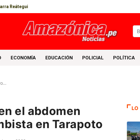
parra Reátegui
D
ECONOMÍA
EDUCACIÓN
POLICIAL
POLÍTICA
ro…
 en el abdomen
LO
mbista en Tarapoto