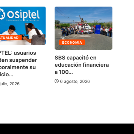
AG
CTUALIDAD
ECONOMÍA
No h
TEL: usuarios
SBS capacitó en
bala
den suspender
educación financiera
de...
poralmente su
a 100...
cio...
5 a
6 agosto, 2026
julio, 2026