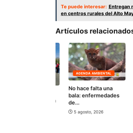
Te puede interesar:
Entregan m
en centros rurales del Alto Ma
Artículos relacionado
AGENDA AMBIENTAL
A
CONOMÍA
No hace falta una
OSIP
 capacitó en
bala: enfermedades
pue
cación financiera
de...
tem
0...
servi
5 agosto, 2026
agosto, 2026
18 