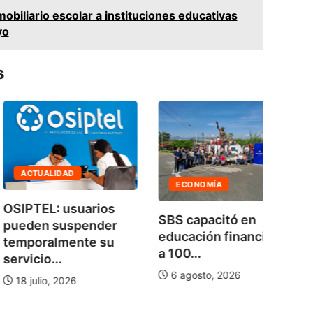
obiliario escolar a instituciones educativas
yo
s
AG
CTUALIDAD
ECONOMÍA
No h
TEL: usuarios
SBS capacitó en
bala
den suspender
educación financiera
de...
poralmente su
a 100...
cio...
5 a
6 agosto, 2026
julio, 2026