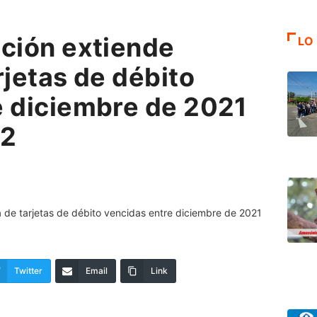
ación extiende
LO
rjetas de débito
e diciembre de 2021
22
Twitter
Email
Link