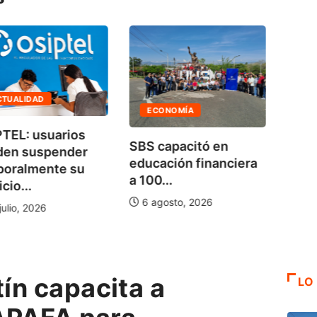
AG
CTUALIDAD
ECONOMÍA
No h
TEL: usuarios
SBS capacitó en
bala
den suspender
educación financiera
de...
poralmente su
a 100...
cio...
5 a
6 agosto, 2026
julio, 2026
ín capacita a
LO