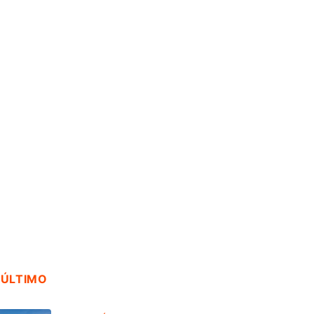
ENDA AMBIENTAL
ACTUALIDAD
ace falta una
OSIPTEL: usuarios
: enfermedades
pueden suspender
temporalmente su
servicio...
gosto, 2026
18 julio, 2026
 ÚLTIMO