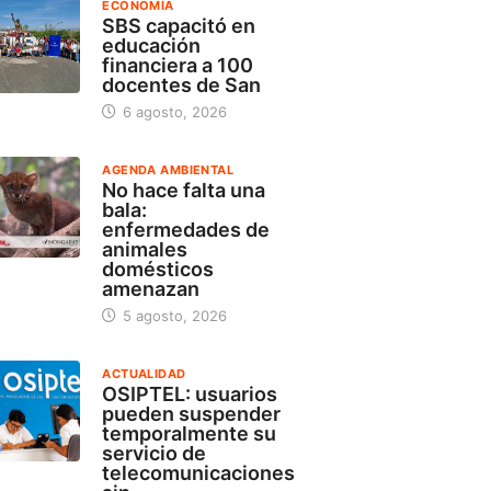
ECONOMÍA
SBS capacitó en
educación
financiera a 100
docentes de San
6 agosto, 2026
AGENDA AMBIENTAL
No hace falta una
bala:
enfermedades de
animales
domésticos
amenazan
5 agosto, 2026
ACTUALIDAD
OSIPTEL: usuarios
pueden suspender
temporalmente su
servicio de
telecomunicaciones