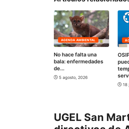
AGENDA AMBIENTAL
A
CONOMÍA
No hace falta una
OSIP
 capacitó en
bala: enfermedades
pue
cación financiera
de...
tem
0...
servi
5 agosto, 2026
agosto, 2026
18 
UGEL San Mart