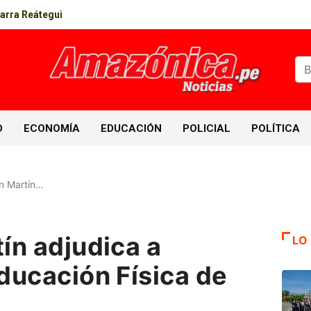
parra Reátegui
D
ECONOMÍA
EDUCACIÓN
POLICIAL
POLÍTICA
n Martín…
ín adjudica a
LO
ducación Física de