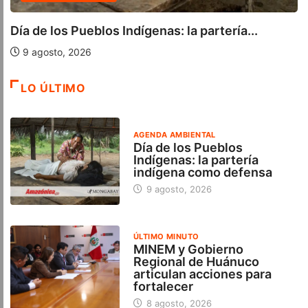
os Pueblos Indígenas: la partería...
MINEM y
articulan
o, 2026
8 agost
LO ÚLTIMO
AGENDA AMBIENTAL
Día de los Pueblos
Indígenas: la partería
indígena como defensa
9 agosto, 2026
ÚLTIMO MINUTO
MINEM y Gobierno
Regional de Huánuco
articulan acciones para
fortalecer
8 agosto, 2026