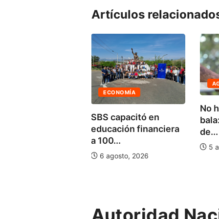
Artículos relacionado
AGENDA AM
AD
ECONOMÍA
No hace fa
usuarios
SBS capacitó en
bala: enf
spender
educación financiera
de...
ente su
a 100...
5 agosto, 
6 agosto, 2026
026
Autoridad Nac