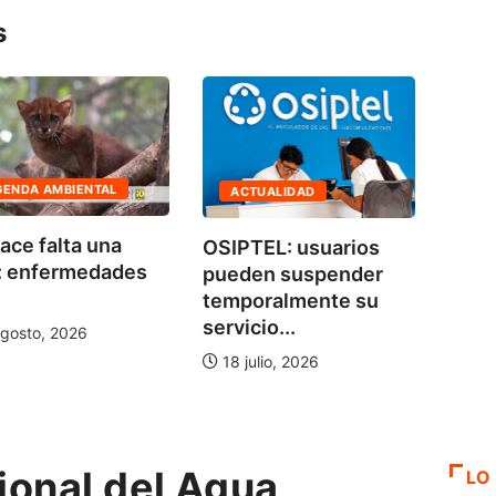
s
BIENTAL
ACTUALIDAD
ECONOMÍA
lta una
OSIPTEL: usuarios
SBS capaci
ermedades
pueden suspender
educación 
temporalmente su
a 100...
servicio...
2026
6 agosto, 2
18 julio, 2026
ional del Agua
LO