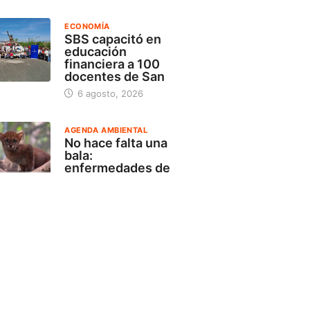
ECONOMÍA
SBS capacitó en
educación
financiera a 100
docentes de San
6 agosto, 2026
AGENDA AMBIENTAL
No hace falta una
bala:
enfermedades de
animales
domésticos
amenazan
5 agosto, 2026
ACTUALIDAD
OSIPTEL: usuarios
pueden suspender
temporalmente su
servicio de