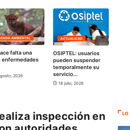
ACTUALIDAD
ECONOMÍA
OSIPTEL: usuarios
SBS capacitó en
pueden suspender
educación financiera
temporalmente su
a 100...
servicio...
6 agosto, 2026
18 julio, 2026
ealiza inspección en
LO
 con autoridades