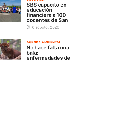
SBS capacitó en
educación
financiera a 100
docentes de San
6 agosto, 2026
AGENDA AMBIENTAL
No hace falta una
bala:
enfermedades de
animales
domésticos
amenazan
5 agosto, 2026
ACTUALIDAD
OSIPTEL: usuarios
pueden suspender
temporalmente su
servicio de
telecomunicaciones
sin