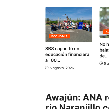
AGENDA AMBIENTAL
ECONOMÍA
No hace falta una
SBS capacitó en
bala: enfermedades
educación financiera
de...
a 100...
5 agosto, 2026
6 agosto, 2026
Awajún: ANA r
río Naranjillo