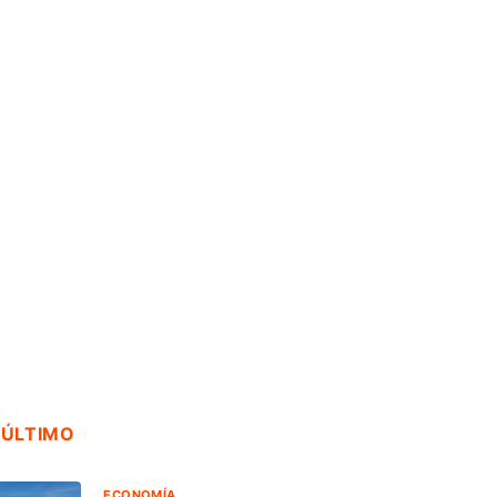
AGENDA AMBIENTAL
ACTUALIDAD
No hace falta una
OSIPTEL: usuarios
bala: enfermedades
pueden suspender
de...
temporalmente su
servicio...
5 agosto, 2026
18 julio, 2026
 ÚLTIMO
ECONOMÍA