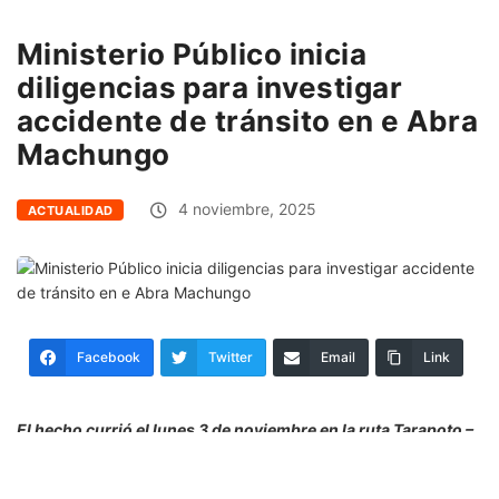
Ministerio Público inicia
diligencias para investigar
accidente de tránsito en e Abra
Machungo
4 noviembre, 2025
ACTUALIDAD
Facebook
Twitter
Email
Link
El hecho currió el lunes 3 de noviembre en la ruta Tarapoto –
Sauce, a la altura del sector El Abra Machungo, en la
carretera Fernando Belaúnde Terry.