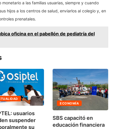
 monetario a las familias usuarias, siempre y cuando
s hijos a los centros de salud, enviarlos al colegio y, en
ontroles prenatales.
bica oficina en el pabellón de pediatría del
s
AG
CTUALIDAD
ECONOMÍA
No h
TEL: usuarios
SBS capacitó en
bala
den suspender
educación financiera
de...
poralmente su