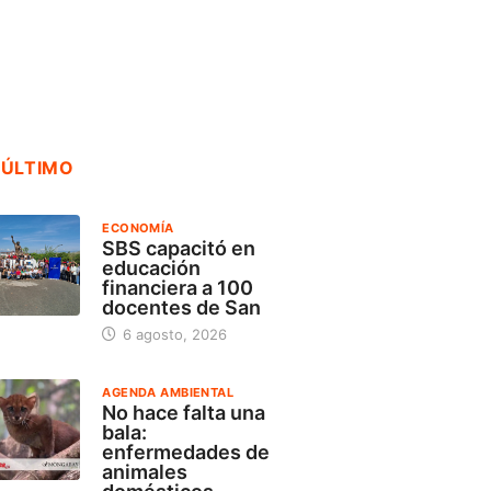
servicio...
gosto, 2026
18 julio, 2026
 ÚLTIMO
ECONOMÍA
SBS capacitó en
educación
financiera a 100
docentes de San
6 agosto, 2026
AGENDA AMBIENTAL
No hace falta una
bala:
enfermedades de
animales