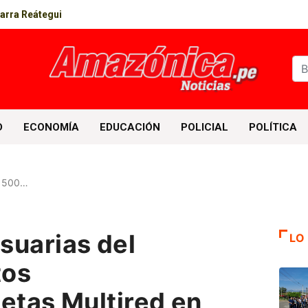
parra Reátegui
D
ECONOMÍA
EDUCACIÓN
POLICIAL
POLÍTICA
1500…
suarias del
LO
tos
jetas Multired en