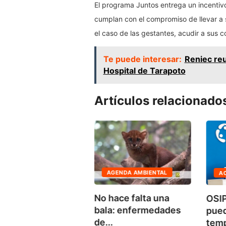
El programa Juntos entrega un incentivo
cumplan con el compromiso de llevar a su
el caso de las gestantes, acudir a sus c
Te puede interesar:
Reniec reu
Hospital de Tarapoto
Artículos relacionado
AGENDA AMBIENTAL
A
CONOMÍA
No hace falta una
OSIP
 capacitó en
bala: enfermedades
pue
cación financiera
de...
tem