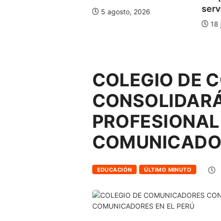
0...
servi
5 agosto, 2026
agosto, 2026
18 
COLEGIO DE 
CONSOLIDARÁ
PROFESIONAL 
COMUNICADOR
EDUCACIÓN
ÚLTIMO MINUTO