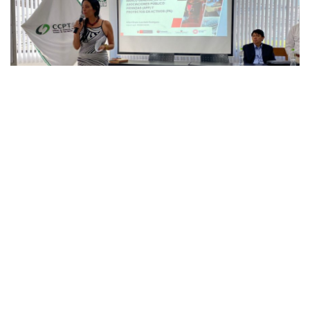
Facebook
Twitter
Email
Link
•
Autoridades de la región, representantes de asociaciones y
de algunas empresas participaron al evento que se llevó a
cabo en las instalaciones de la CCPTSM.
El Gobierno Regional y la Cámara de Comercio de San Martín,