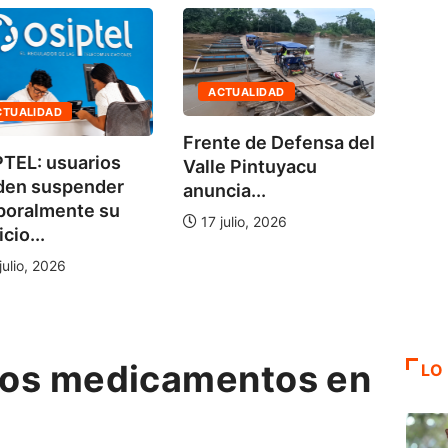
ACTUALIDAD
AGENDA AMBIE
Frente de Defensa del
No hace falta
arios
Valle Pintuyacu
bala: enferm
ender
anuncia...
de...
te su
17 julio, 2026
5 agosto, 2026
 los medicamentos en
LO