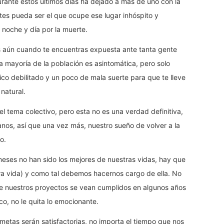
urante estos últimos días ha dejado a más de uno con la
es pueda ser el que ocupe ese lugar inhóspito y
 noche y día por la muerte.
s aún cuando te encuentras expuesta ante tanta gente
a mayoría de la población es asintomática, pero solo
co debilitado y un poco de mala suerte para que te lleve
natural.
l tema colectivo, pero esta no es una verdad definitiva,
os, así que una vez más, nuestro sueño de volver a la
o.
 meses no han sido los mejores de nuestras vidas, hay que
a vida) y como tal debemos hacernos cargo de ella. No
e nuestros proyectos se vean cumplidos en algunos años
, no le quita lo emocionante.
etas serán satisfactorias, no importa el tiempo que nos