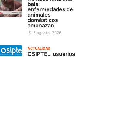
bala:
enfermedades de
animales
domésticos
amenazan
5 agosto, 2026
ACTUALIDAD
OSIPTEL: usuarios
pueden suspender
temporalmente su
servicio de
telecomunicaciones
sin
18 julio, 2026
ACTUALIDAD
Frente de Defensa
del Valle Pintuyacu
anuncia paro
indefinido por
17 julio, 2026