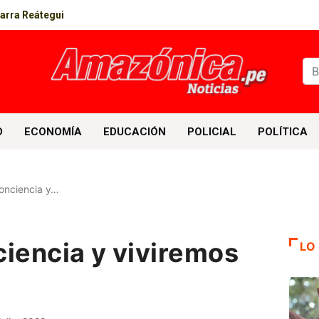
parra Reátegui
D
ECONOMÍA
EDUCACIÓN
POLICIAL
POLÍTICA
nciencia y…
encia y viviremos
LO