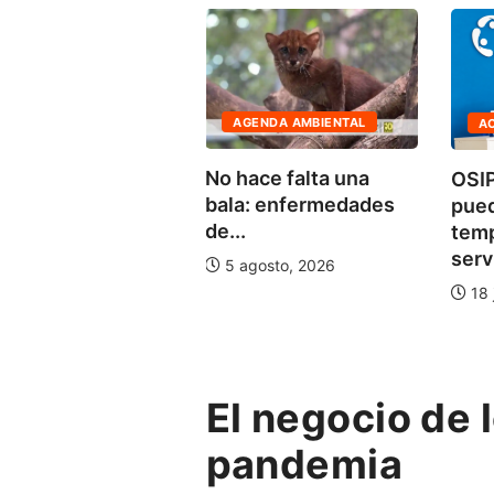
AGENDA AMBIENTAL
ACTUALIDAD
fensa del
No hace falta una
OSIPTEL: usu
acu
bala: enfermedades
pueden susp
de...
temporalmen
servicio...
5 agosto, 2026
18 julio, 2026
El negocio de
pandemia