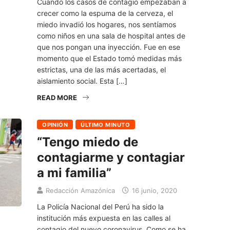
Cuando los casos de contagio empezaban a
crecer como la espuma de la cerveza, el
miedo invadió los hogares, nos sentíamos
como niños en una sala de hospital antes de
que nos pongan una inyección. Fue en ese
momento que el Estado tomó medidas más
estrictas, una de las más acertadas, el
aislamiento social. Esta […]
READ MORE
OPINIÓN
ÚLTIMO MINUTO
“Tengo miedo de
contagiarme y contagiar
a mi familia”
Redacción Amazónica
16 junio, 2020
La Policía Nacional del Perú ha sido la
institución más expuesta en las calles al
contagio del nuevo coronavirus. Como se ha