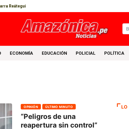
parra Reátegui
D
ECONOMÍA
EDUCACIÓN
POLICIAL
POLÍTICA
LO
OPINIÓN
ÚLTIMO MINUTO
“Peligros de una
reapertura sin control”